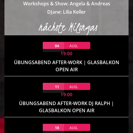
Workshops & Show: Angela & Andreas
DJane: Lilia Keller
nächste Milongas
04
AUG.
19:00
ÜBUNGSABEND AFTER-WORK | GLASBALKON
OPEN AIR
11
AUG.
19:00
ÜBUNGSABEND AFTER-WORK DJ RALPH |
GLASBALKON OPEN AIR
18
AUG.