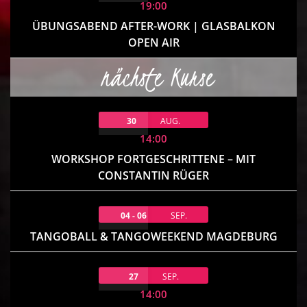
19:00
ÜBUNGSABEND AFTER-WORK | GLASBALKON
OPEN AIR
nächste Kurse
30
AUG.
14:00
WORKSHOP FORTGESCHRITTENE – MIT
CONSTANTIN RÜGER
04 - 06
SEP.
TANGOBALL & TANGOWEEKEND MAGDEBURG
27
SEP.
14:00