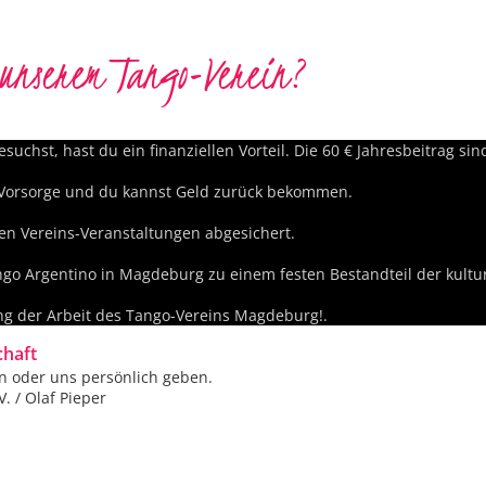
n unserem Tango-Verein?
hst, hast du ein finanziellen Vorteil. Die 60 € Jahresbeitrag sin
-Vorsorge und du kannst Geld zurück bekommen.
len Vereins-Veranstaltungen abgesichert.
ango Argentino in Magdeburg zu einem festen Bestandteil der kult
ng der Arbeit des Tango-Vereins Magdeburg!.
chaft
n oder uns persönlich geben.
 / Olaf Pieper