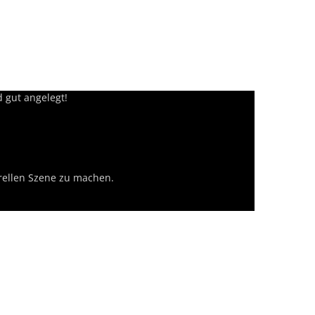
d gut angelegt!
urellen Szene zu machen.