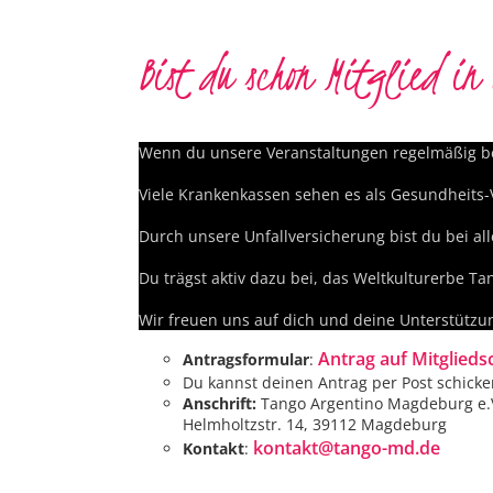
Bist du schon Mitglied i
Wenn du unsere Veranstaltungen regelmäßig besuc
Viele Krankenkassen sehen es als Gesundheits
Durch unsere Unfallversicherung bist du bei al
Du trägst aktiv dazu bei, das Weltkulturerbe T
Wir freuen uns auf dich und deine Unterstützu
Antrag auf Mitglieds
Antragsformular
:
Du kannst deinen Antrag per Post schicke
Anschrift:
Tango Argentino Magdeburg e.V.
Helmholtzstr. 14, 39112 Magdeburg
kontakt@tango-md.de
Kontakt
: