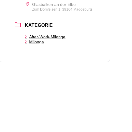
Glasbalkon an der Elbe
Zum Domfelsen 1, 39104 Magdeburg
KATEGORIE
After-Work-Milonga
Milonga