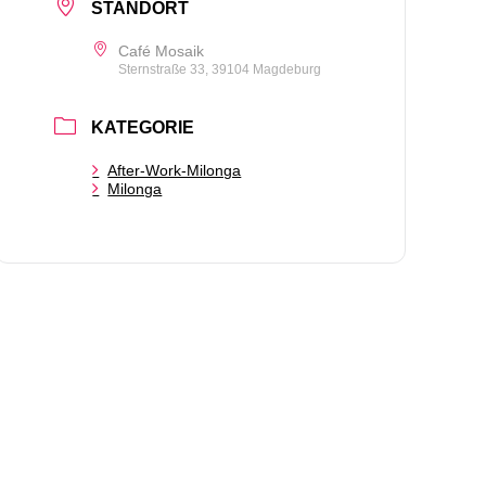
STANDORT
Café Mosaik
Sternstraße 33, 39104 Magdeburg
KATEGORIE
After-Work-Milonga
Milonga