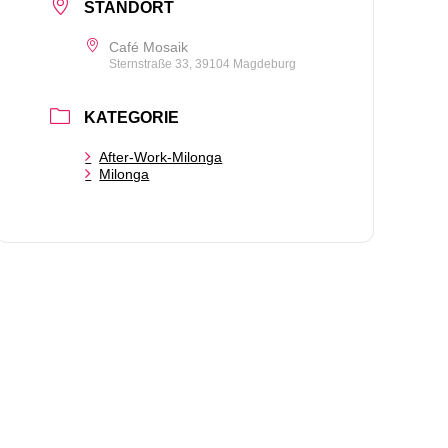
STANDORT
Café Mosaik
Sternstraße 33, 39104 Magdeburg
KATEGORIE
After-Work-Milonga
Milonga