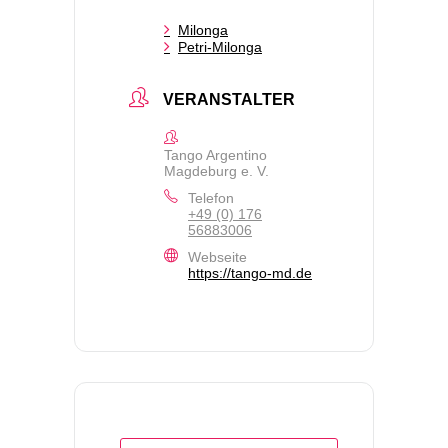
Milonga
Petri-Milonga
VERANSTALTER
Tango Argentino
Magdeburg e. V.
Telefon
+49 (0) 176
56883006
Webseite
https://tango-md.de