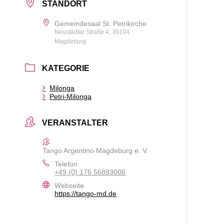
STANDORT
Gemeindesaal St. Petrikirche
Neustädter Straße 4, 39104
Magdeburg
KATEGORIE
Milonga
Petri-Milonga
VERANSTALTER
Tango Argentino Magdeburg e. V.
Telefon
+49 (0) 176 56883006
Webseite
https://tango-md.de