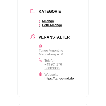
KATEGORIE
Milonga
Petri-Milonga
VERANSTALTER
Tango Argentino
Magdeburg e. V.
Telefon
+49 (0) 176
56883006
Webseite
https://tango-md.de