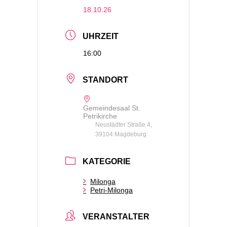
18.10.26
UHRZEIT
16:00
STANDORT
Gemeindesaal St.
Petrikirche
Neustädter Straße 4,
39104 Magdeburg
KATEGORIE
Milonga
Petri-Milonga
VERANSTALTER