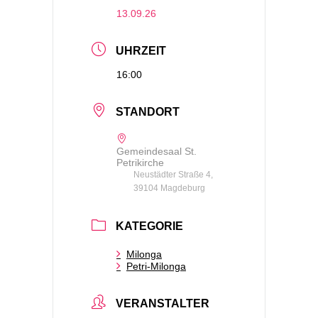
13.09.26
UHRZEIT
16:00
STANDORT
Gemeindesaal St.
Petrikirche
Neustädter Straße 4,
39104 Magdeburg
KATEGORIE
Milonga
Petri-Milonga
VERANSTALTER