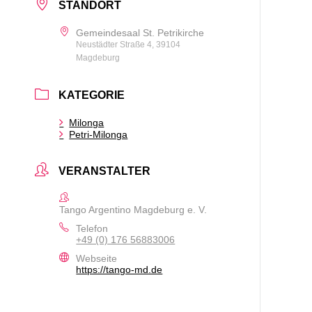
STANDORT
Gemeindesaal St. Petrikirche
Neustädter Straße 4, 39104
Magdeburg
KATEGORIE
Milonga
Petri-Milonga
VERANSTALTER
Tango Argentino Magdeburg e. V.
Telefon
+49 (0) 176 56883006
Webseite
https://tango-md.de