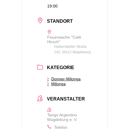
19:00
STANDORT
Feuerwache "Café
Hirsch"
Halberstädter Straße
140, 39112 Magdeburg
KATEGORIE
Donner-Milonga
Milonga
VERANSTALTER
Tango Argentino
Magdeburg e. V.
Telefon