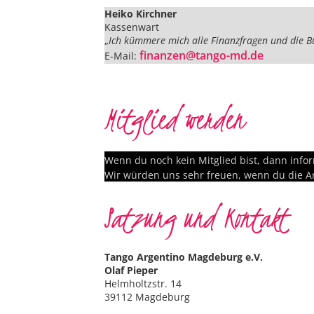
Heiko Kirchner
Kassenwart
„
Ich kümmere mich alle Finanzfragen und die B
finanzen@tango-md.de
E-Mail:
Mitglied werden
Wenn du noch kein Mitglied bist, dann info
Wir würden uns sehr freuen, wenn du die A
Satzung und Kontakt
Tango Argentino Magdeburg e.V.
Olaf Pieper
Helmholtzstr. 14
39112 Magdeburg