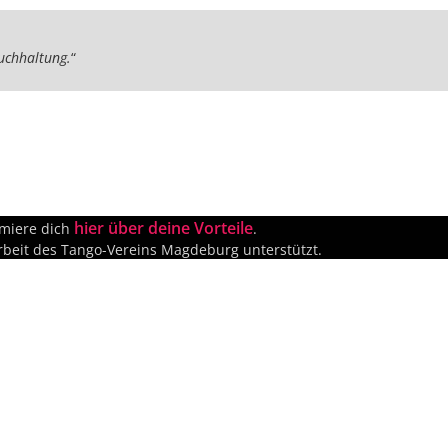
uchhaltung.
“
hier über deine Vorteile
rmiere dich
.
rbeit des Tango-Vereins Magdeburg unterstützt.