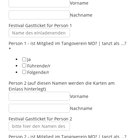
Vorname
Nachname
Festival Gastticket für Person 1
|
Person 1 - ist Mitglied im Tangoverein MD? | tanzt als ...?
e
*
i
Ja
n
Führende/r
t
Folgende/r
r
a
Person 2 (auf diesen Namen werden die Karten am
g
Einlass hinterlegt)
e
n
Vorname
.
.
Nachname
.
Festival Gastticket für Person 2
?
Person 2 - ist Mitglied im Tangoverein MD? | tanzt als ...?