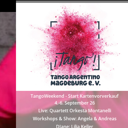
TangoWeekend - Start Kartenvorverkauf
4.-6. September 26
Live: Quartett Orkesta Montanelli
Workshops & Show: Angela & Andreas
DJane: Lilia Keller