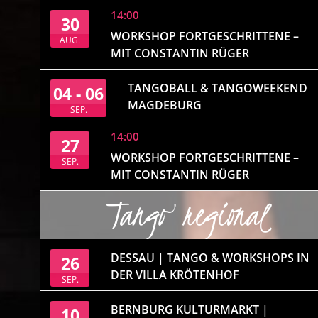
14:00
30
WORKSHOP FORTGESCHRITTENE –
AUG.
MIT CONSTANTIN RÜGER
TANGOBALL & TANGOWEEKEND
04 - 06
MAGDEBURG
SEP.
14:00
27
WORKSHOP FORTGESCHRITTENE –
SEP.
MIT CONSTANTIN RÜGER
Tango regional
DESSAU | TANGO & WORKSHOPS IN
26
DER VILLA KRÖTENHOF
SEP.
BERNBURG KULTURMARKT |
10