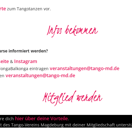
rte
zum Tangotanzen vor.
Infos bekommen
rse informiert werden?
eite
Instagram
&
veranstaltungen@tango-md.de
longaBalkonga eintragen
veranstaltungen@tango-md.de
gen
Mitglied werden
hier über deine Vorteile
ere dich
.
t des Tango-Vereins Magdeburg mit deiner Mitgliedschaft unterstü